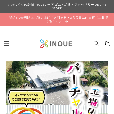
コンテ
ものづくりの老舗 INOUEのヘアゴム・組紐・アクセサリー ONLINE
ンツに
STORE
進む
＼税込5,000円以上お買い上げで送料無料・3営業日以内出荷（土日祝
は除く）／
カ
ー
ト